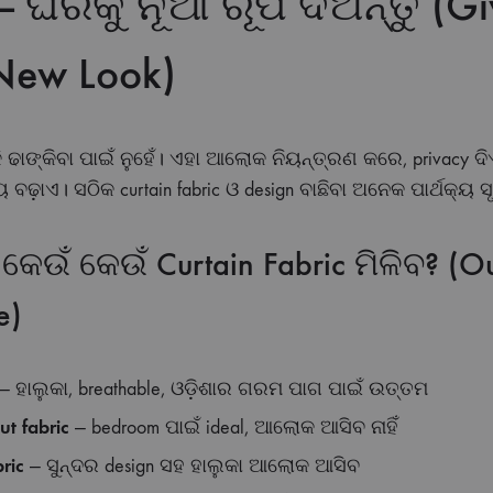
 — ଘରକୁ ନୂଆ ରୂପ ଦିଅନ୍ତୁ (Gi
New Look)
କି ଢାଙ୍କିବା ପାଇଁ ନୁହେଁ। ଏହା ଆଲୋକ ନିୟନ୍ତ୍ରଣ କରେ, privac
ବଢ଼ାଏ। ସଠିକ curtain fabric ଓ design ବାଛିବା ଅନେକ ପାର୍ଥକ୍ୟ ସ
ଉଁ କେଉଁ Curtain Fabric ମିଳିବ? (Ou
e)
— ହାଲୁକା, breathable, ଓଡ଼ିଶାର ଗରମ ପାଗ ପାଇଁ ଉତ୍ତମ
ut fabric
— bedroom ପାଇଁ ideal, ଆଲୋକ ଆସିବ ନାହିଁ
ric
— ସୁନ୍ଦର design ସହ ହାଲୁକା ଆଲୋକ ଆସିବ