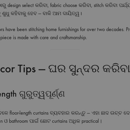
ୁ design select କରିବା, fabric choose କରିବା, stitch କରିବା ପର୍ଯ
 ଶୁଧୁ କହିବାକୁ ହେବ — ବାକି ଆମ ଦାୟିତ୍ୱ।
rs have been stitching home furnishings for over two decades. Pr
 piece is made with care and craftsmanship.
cor Tips — ଘର ସୁନ୍ଦର କରି
ength ଗୁରୁତ୍ୱପୂର୍ଣ୍ଣ
ବେଳେ floor-length curtains ବ୍ୟବହାର କରନ୍ତୁ — ଏହା ଛାଦ ଉଚ୍ଚ
en ଓ bathroom ପାଇଁ ଛୋଟ curtains ଅଧିକ practical।