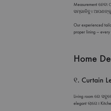
Measurement ନେବା ଠାର
ସମ୍ଭାଳିବୁ। ଆପଣଙ୍କୁ
Our experienced tailo
proper lining — every
Home De
୧. Curtain L
Living room ରେ ସବୁ
elegant ଲାଗେ। Kitch