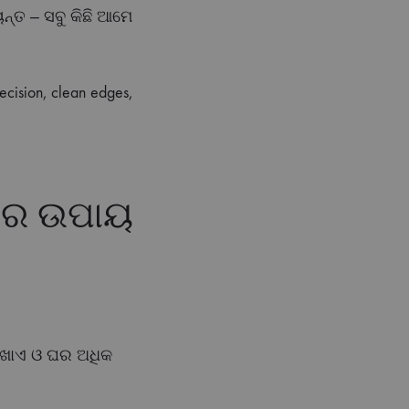
୍ୟନ୍ତ — ସବୁ କିଛି ଆମେ
ecision, clean edges,
ବାର ଉପାୟ
 ଦେଖାଏ ଓ ଘର ଅଧିକ