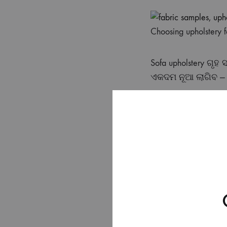
Choosing upholstery fa
Sofa upholstery ଗୃହ
ଏକଦମ ନୂଆ ଲାଗିବ — ନ
ଆମ କାଛରେ କେ
Leatherette (PU
Chenille & Wov
Velvet upholste
Cotton canvas 
Printed & floral