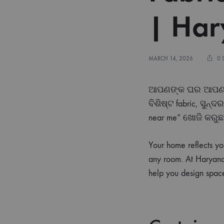
| Ha
MARCH 14, 2026
0 
ଆପଣଙ୍କ ଘର ଆପଣଙ୍କ
ବିଶିଷ୍ଟ fabric, ସୁନ୍
near me” ଖୋଜି କରୁଛ
Your home reflects you
any room. At Haryana
help you design space