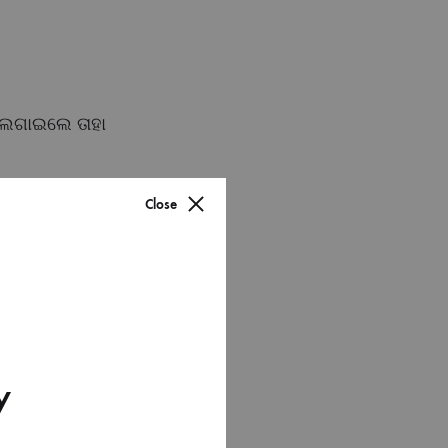
ic ଲଗାଇଲେ ତାହା
Close
ric Range)
y