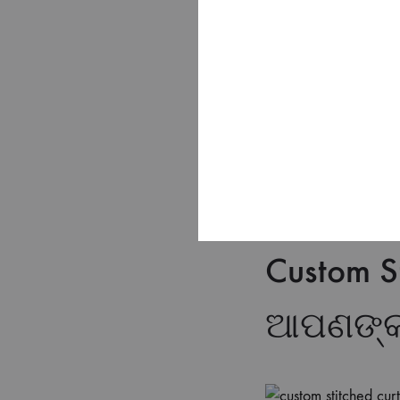
ଭୁବନେଶ୍ୱରରେ sofa f
ବ୍ୟବହାର ଅନୁଯାୟୀ bes
କରିଦେବୁ।
We also stitch covers 
just your measurements
Custom S
ଆପଣଙ୍କ