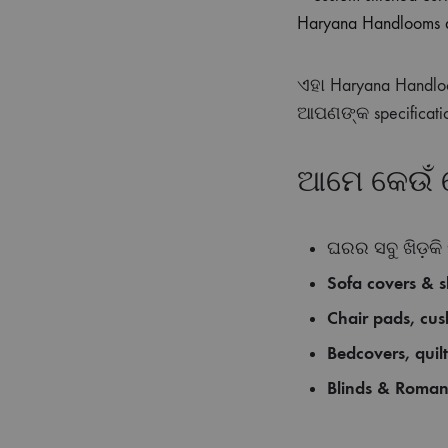
ଏହା Haryana Handloo
ଆପଣଙ୍କ specificatio
ଆମେ କେଉଁ କେ
ଘରର ସବୁ ଖିଡ଼କି
Sofa covers & s
Chair pads, cus
Bedcovers, quil
Blinds & Roman