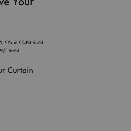
ve Your
y ଦିଏ, ରଙ୍ଗ ଯୋଗ କରେ
ୃଷ୍ଟି କରେ।
r Curtain