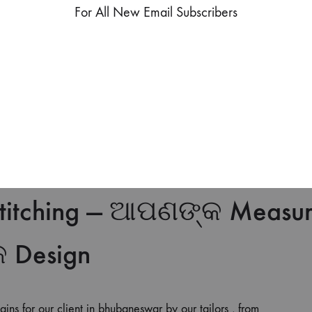
For All New Email Subscribers
abric shop ଖୋଜୁଛନ୍ତି? Haryana Handlooms ରେ ଆପଣଙ୍କ sofa ର
t fabric suggest କରାଯିବ। ଆମେ custom measurement ଅନୁଯାୟୀ so
for chairs, recliners, ottomans, diwan sets, and cushions. Bring us 
 — and we’ll help you pick the right fabric and get it stitched per
titching — ଆପଣଙ୍କ Measur
 Design