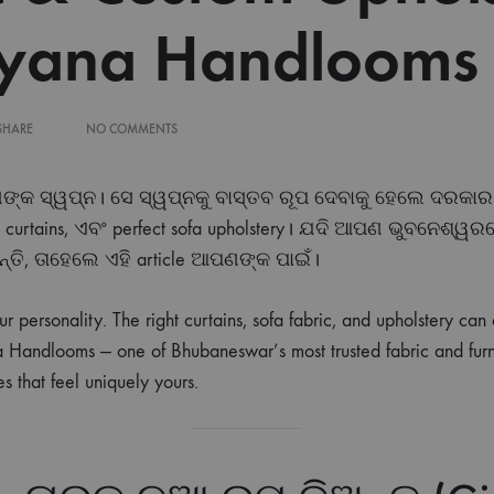
ryana Handlooms
ON
SHARE
NO COMMENTS
ଭୁବନେଶ୍ୱରରେ
ସୁନ୍ଦର
ଘର
 ସ୍ୱପ୍ନ। ସେ ସ୍ୱପ୍ନକୁ ବାସ୍ତବ ରୂପ ଦେବାକୁ ହେଲେ ଦରକାର
ସଜାନ୍ତୁ
ଦର curtains, ଏବଂ perfect sofa upholstery। ଯଦି ଆପଣ ଭୁବନେଶ୍ୱରରେ
—
CURTAINS,
ନ୍ତି, ତାହେଲେ ଏହି article ଆପଣଙ୍କ ପାଇଁ।
SOFA
FABRIC
&
r personality. The right curtains, sofa fabric, and upholstery can
CUSTOM
UPHOLSTERY
 Handlooms — one of Bhubaneswar’s most trusted fabric and furn
|
s that feel uniquely yours.
HARYANA
HANDLOOMS