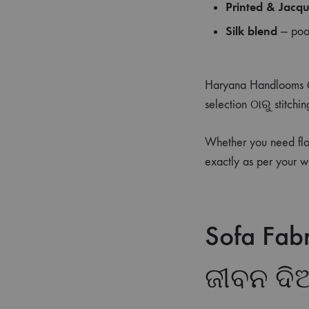
Printed & Jacq
Silk blend
— poo
Haryana Handlooms ର
selection ଠାରୁ stitch
Whether you need floor
exactly as per your w
Sofa Fabr
ଜୀବନ ଦିଅ