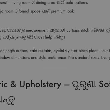
uard
— living room ଓ dining area ପାଇଁ bold patterns
ja room ଓ formal space ପାଇଁ premium look
େ, ଆପଣଙ୍କ measurement ଅନୁଯାୟୀ curtains stitch କରିବାର ସୁବି
ing ପର୍ଯ୍ୟନ୍ତ ସବୁ କିଛି ଆମେ help କରିବୁ।
-length drapes, café curtains, eyelet-style or pinch pleat — our t
indow dimensions and style preference. No standard sizes. Every
ic & Upholstery — ପୁରୁଣା So
ନ୍ତୁ