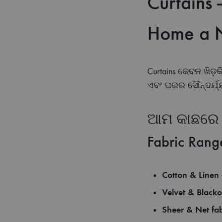
Curtains
Home a 
Curtains କେବଳ ଖିଡ଼
ଏବଂ ଘରର ସୌନ୍ଦର୍ଯ୍ୟ 
ଆମ କାଛରେ କେ
Fabric Rang
Cotton & Linen
Velvet & Blacko
Sheer & Net fab