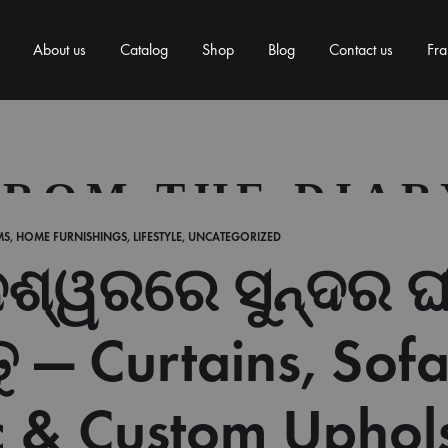
About us
Catalog
Shop
Blog
Contact us
Fra
FROM THE DIAR
MS
,
HOME FURNISHINGS
,
LIFESTYLE
,
UNCATEGORIZED
େଶ୍ୱରରେ ସୁନ୍ଦର 
ୁ — Curtains, Sof
c & Custom Uphol